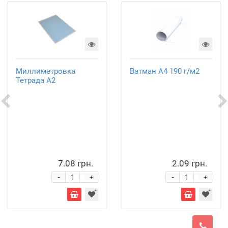
Миллиметровка
Ватман А4 190 г/м2
Тетрада А2
7.08 грн.
2.09 грн.
-
-
+
+