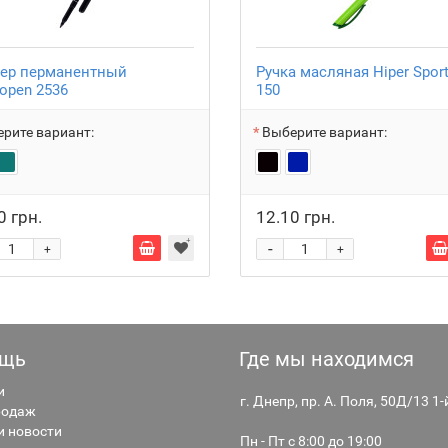
ер перманентный
Ручка масляная Hiper Spor
ropen 2536
150
рите вариант:
Выберите вариант:
0 грн.
12.10 грн.
-
+
+
щь
Где мы находимся
и
г. Днепр, пр. А. Поля, 50Д/13 1
родаж
и новости
Пн - Пт с 8:00 до 19:00