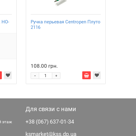
t HO-
Ручка перьевая Centropen Плуто
Ручка м
2116
135
Выбери
108.00 грн.
11.10 
-
-
+
Для связи с нами
+38 (067) 637-01-34
-й этаж
ksmarket@kss.dp.ua