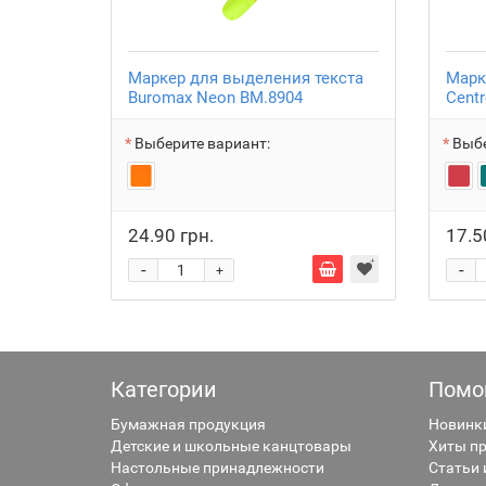
Маркер для выделения текста
Марк
Buromax Neon BM.8904
Cent
Выберите вариант:
Выбе
24.90 грн.
17.5
-
-
+
Категории
Помо
Бумажная продукция
Новинк
Детские и школьные канцтовары
Хиты п
Настольные принадлежности
Статьи 