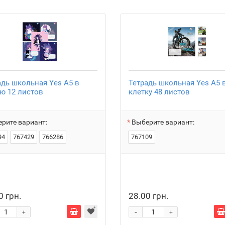
адь школьная Yes А5 в
Тетрадь школьная Yes А5 
ю 12 листов
клетку 48 листов
рите вариант:
Выберите вариант:
94
767429
766286
767109
0 грн.
28.00 грн.
-
+
+