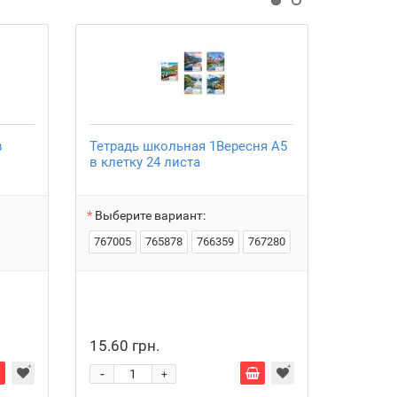
в
Тетрадь школьная 1Вересня А5
Веер Ir
в клетку 24 листа
Выберите вариант:
767005
765878
766359
767280
15.60 грн.
15.00 
-
-
+