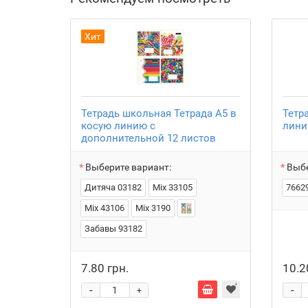
Хит
Тетрадь школьная Тетрада А5 в
Тетр
косую линию с
лини
дополнительной 12 листов
Выберите вариант:
Выбе
Дитяча 03182
Mix 33105
7662
Mix 43106
Mix 3190
Забавы 93182
7.80 грн.
10.2
-
-
+