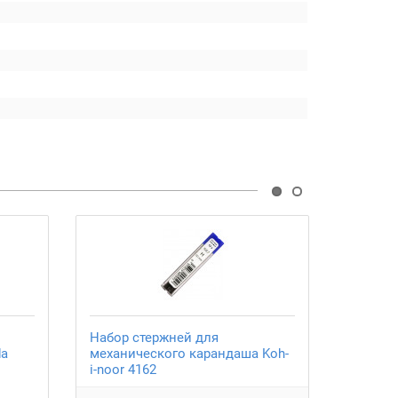
Набор стержней для
Точилк
da
механического карандаша Koh-
i-noor 4162