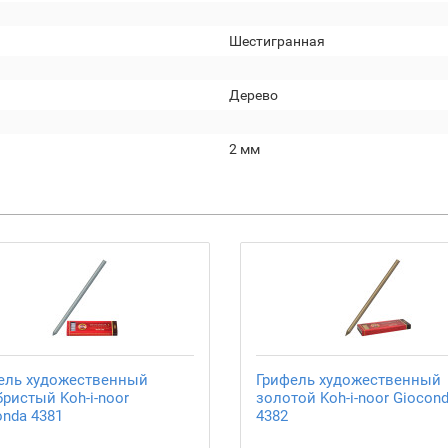
Шестигранная
Дерево
2 мм
ель художественный
Грифель художественный
бристый Koh-i-noor
золотой Koh-i-noor Giocon
onda 4381
4382