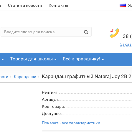
а
Статьи и новости
Контакты
Я
38 
Заказ
Товары для школы
Всё к празднику!
Карандаш графитный Nataraj Joy 2B 
ости
Карандаши
Рейтинг:
Артикул:
Код товара:
Доступно:
Показать все характеристики