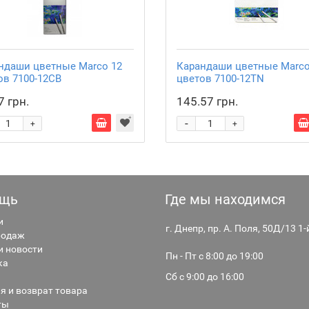
ндаши цветные Marco 12
Карандаши цветные Marco
ов 7100-12CB
цветов 7100-12TN
7 грн.
145.57 грн.
-
+
+
щь
Где мы находимся
и
г. Днепр, пр. А. Поля, 50Д/13 1
родаж
и новости
Пн - Пт с 8:00 до 19:00
ка
Сб с 9:00 до 16:00
я и возврат товара
ты