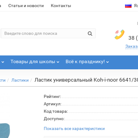
а
Статьи и новости
Контакты
Я
38 
Заказ
Товары для школы
Всё к празднику!
Ластик универсальный Koh-i-noor 6641/3
сти
Ластики
Рейтинг:
Артикул:
Код товара:
Доступно:
Показать все характеристики