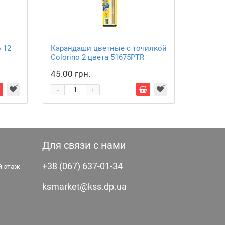
 12
Карандаши цветные с точилкой
Colorino 2 цвета 51675PTR
45.00 грн.
-
+
Для связи с нами
+38 (067) 637-01-34
-й этаж
ksmarket@kss.dp.ua