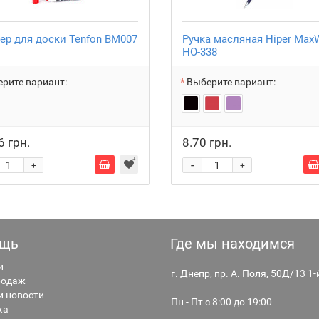
ер для доски Tenfon BM007
Ручка масляная Hiper MaxW
HO-338
рите вариант:
Выберите вариант:
6 грн.
8.70 грн.
-
+
+
щь
Где мы находимся
и
г. Днепр, пр. А. Поля, 50Д/13 1
родаж
и новости
Пн - Пт с 8:00 до 19:00
ка