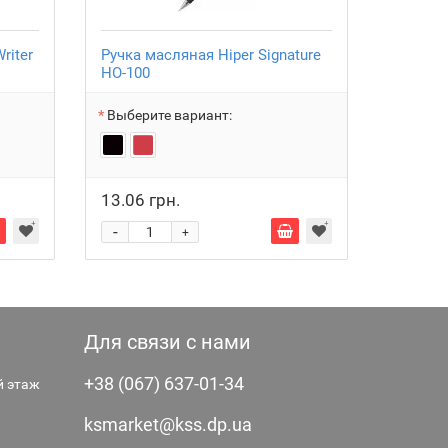
riter
Ручка масляная Hiper Signature
Ручка м
HO-100
115
Выберите вариант:
Выбери
13.06 грн.
10.50 
-
-
+
Для связи с нами
+38 (067) 637-01-34
-й этаж
ksmarket@kss.dp.ua