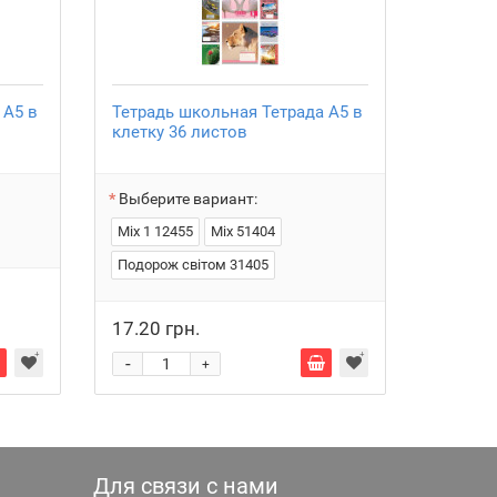
 А5 в
Тетрадь школьная Тетрада А5 в
клетку 36 листов
Выберите вариант:
Mix 1 12455
Mix 51404
Подорож світом 31405
17.20 грн.
-
+
Для связи с нами