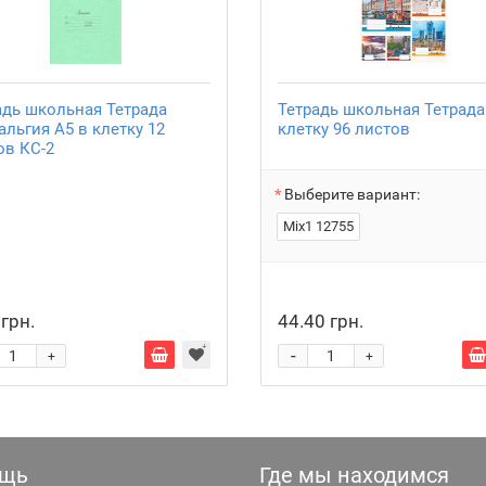
адь школьная Тетрада
Тетрадь школьная Тетрада
альгия А5 в клетку 12
клетку 96 листов
ов КС-2
Выберите вариант:
Mix1 12755
 грн.
44.40 грн.
-
+
+
щь
Где мы находимся