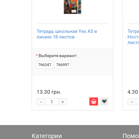
Тетрадь школьная Yes А5 в
Тетр
линию 18 листов
Ност
лист
Выберите вариант:
766347
766997
13.30 грн.
4.30
-
-
+
Категории
Помо