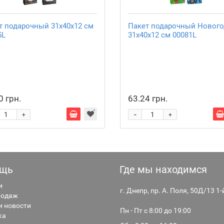
т подарочный 31х40х12 см
Пакет подарочный Новог
5L
31х40х12 см 00081L
0 грн.
63.24 грн.
-
+
+
щь
Где мы находимся
и
г. Днепр, пр. А. Поля, 50Д/13 1
родаж
и новости
Пн - Пт с 8:00 до 19:00
ка