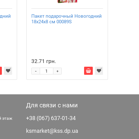
одний
Пакет подарочный Новогодний
Набор и
18х24х8 см 00089S
свеча С
Выбери
32.71 грн.
31.66 
-
-
+
Для связи с нами
+38 (067) 637-01-34
-й этаж
ksmarket@kss.dp.ua