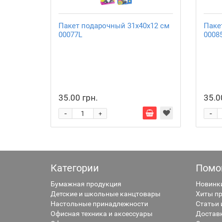
Пакет подарочный 31х40х12 см
Паке
00077L
0008
35.00 грн.
35.0
-
-
+
Категории
Помо
Бумажная продукция
Новинк
Детские и школьные канцтовары
Хиты п
Настольные принадлежности
Статьи 
Офисная техника и аксессуары
Достав