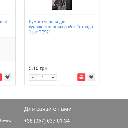
mini
Бумага черная для
Бумага
художественных работ Тетрада
флуоре
1 шт ТЕ921
листов
5.10 грн.
25.00 
-
-
+
Для связи с нами
+38 (067) 637-01-34
-й этаж