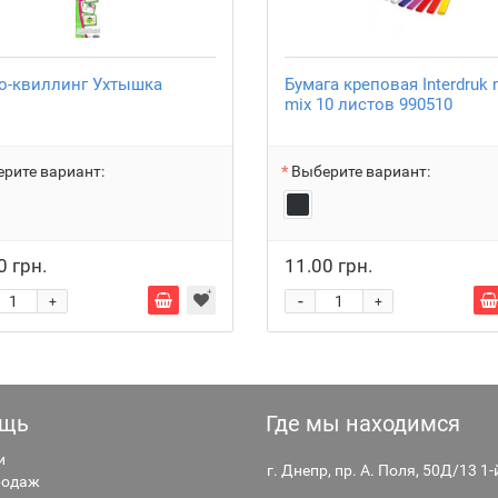
о-квиллинг Ухтышка
Бумага креповая Interdruk 
mix 10 листов 990510
рите вариант:
Выберите вариант:
0 грн.
11.00 грн.
-
+
+
щь
Где мы находимся
и
г. Днепр, пр. А. Поля, 50Д/13 1
родаж