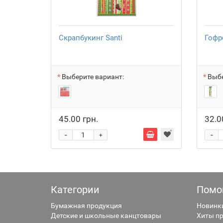
Скрапбукинг Santi
Гофр
Выберите вариант:
Выбе
45.00 грн.
32.0
-
-
+
Категории
Помо
Бумажная продукция
Новинк
Детские и школьные канцтовары
Хиты п