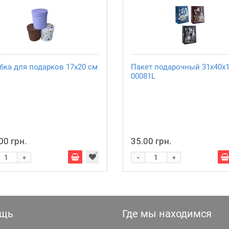
бка для подарков 17х20 см
Пакет подарочный 31х40х1
00081L
00 грн.
35.00 грн.
-
+
+
щь
Где мы находимся